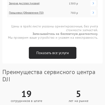
Замена дисплея (экрана)
1380 р
Прошивка (Обновление ПО)
780 р
Цены в прайс-листе указаны ориентировочные, без учета
стоимости запчастей.
Записывайтесь на бесплатную диагностику.
Мы проверим ваше устройство и укажем на неисправность.
Показать все услуги
Преимущества сервисного центра
DJI
19
5
сотрудников в штате
лет на рынке