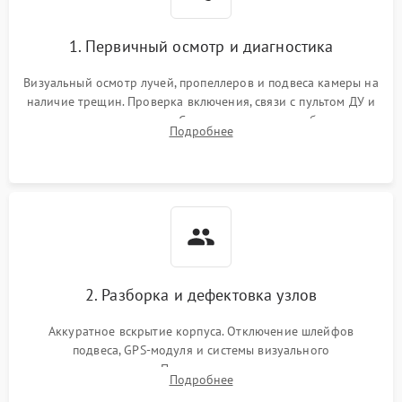
1. Первичный осмотр и диагностика
Визуальный осмотр лучей, пропеллеров и подвеса камеры на
наличие трещин. Проверка включения, связи с пультом ДУ и
передачи видеосигнала. Считывание логов ошибок через
Подробнее
полетное ПО для определения характера неисправности.
2. Разборка и дефектовка узлов
Аккуратное вскрытие корпуса. Отключение шлейфов
подвеса, GPS-модуля и системы визуального
позиционирования. Проверка полетного контроллера,
Подробнее
регуляторов оборотов (ESC) и бесколлекторных моторов на