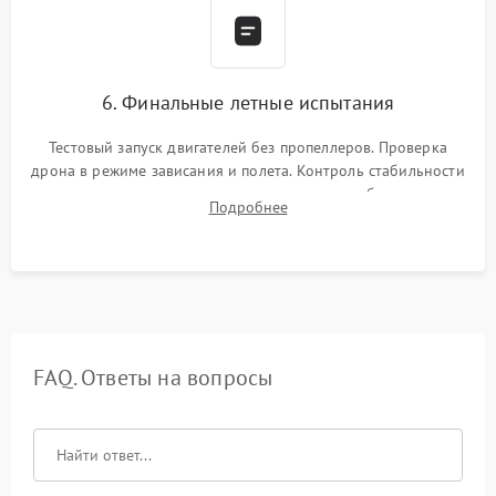
6. Финальные летные испытания
Тестовый запуск двигателей без пропеллеров. Проверка
дрона в режиме зависания и полета. Контроль стабильности
удержания точки, качества передачи видео, работы системы
Подробнее
возврата домой (RTH) и дальности радиосвязи.
FAQ. Ответы на вопросы