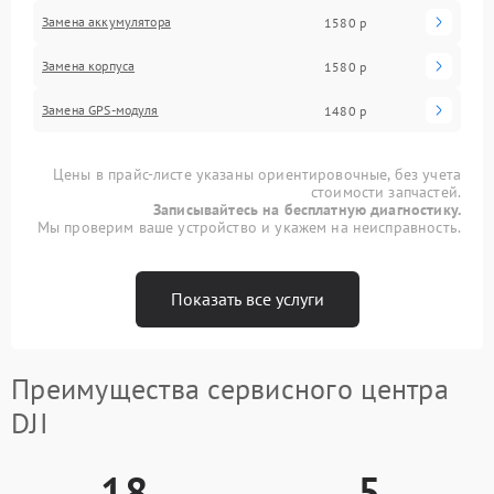
Замена аккумулятора
1580 р
Замена корпуса
1580 р
Замена GPS-модуля
1480 р
Цены в прайс-листе указаны ориентировочные, без учета
стоимости запчастей.
Записывайтесь на бесплатную диагностику.
Мы проверим ваше устройство и укажем на неисправность.
Показать все услуги
Преимущества сервисного центра
DJI
18
5