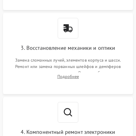
короткое замыкание.
3. Восстановление механики и оптики
Замена сломанных лучей, элементов корпуса и шасси.
Ремонт или замена порванных шлейфов и демпферов
трехосевого подвеса камеры. Очистка объектива,
Подробнее
восстановление механизма фокусировки. Установка новых
пропеллеров.
4. Компонентный ремонт электроники