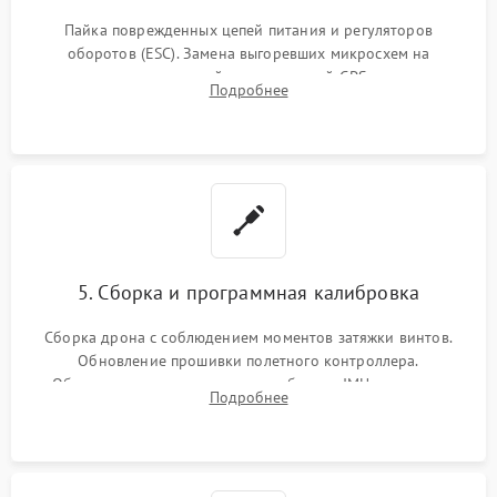
Пайка поврежденных цепей питания и регуляторов
оборотов (ESC). Замена выгоревших микросхем на
материнской плате, модулей GPS
Подробнее
5. Сборка и программная калибровка
Сборка дрона с соблюдением моментов затяжки винтов.
Обновление прошивки полетного контроллера.
Обязательная программная калибровка IMU-сенсоров,
Подробнее
компаса, датчиков позиционирования и горизонта подвеса
камеры.