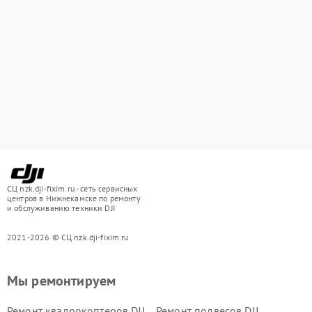
СЦ nzk.dji-fixim.ru - сеть сервисных
центров в Нижнекамске по ремонту
и обслуживанию техники DJI
2021-2026 © СЦ nzk.dji-fixim.ru
Мы ремонтируем
Ремонт квадрокоптеров DJI
Ремонт подвесов DJI