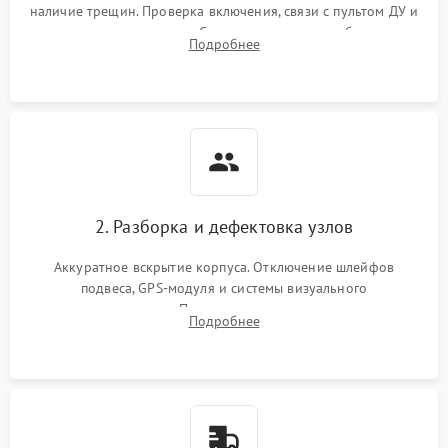
наличие трещин. Проверка включения, связи с пультом ДУ и
передачи видеосигнала. Считывание логов ошибок через
Подробнее
полетное ПО для определения характера неисправности.
2. Разборка и дефектовка узлов
Аккуратное вскрытие корпуса. Отключение шлейфов
подвеса, GPS-модуля и системы визуального
позиционирования. Проверка полетного контроллера,
Подробнее
регуляторов оборотов (ESC) и бесколлекторных моторов на
короткое замыкание.