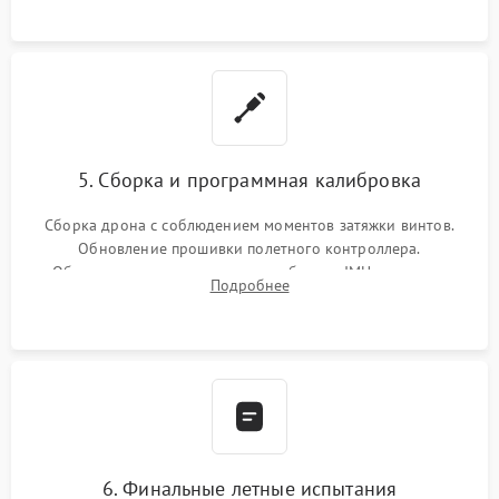
5. Сборка и программная калибровка
Сборка дрона с соблюдением моментов затяжки винтов.
Обновление прошивки полетного контроллера.
Обязательная программная калибровка IMU-сенсоров,
Подробнее
компаса, датчиков позиционирования и горизонта подвеса
камеры.
6. Финальные летные испытания