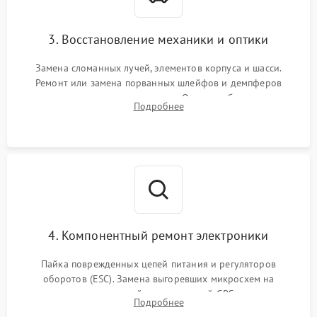
3. Восстановление механики и оптики
Замена сломанных лучей, элементов корпуса и шасси.
Ремонт или замена порванных шлейфов и демпферов
трехосевого подвеса камеры. Очистка объектива,
Подробнее
восстановление механизма фокусировки. Установка новых
пропеллеров.
4. Компонентный ремонт электроники
Пайка поврежденных цепей питания и регуляторов
оборотов (ESC). Замена выгоревших микросхем на
материнской плате, модулей GPS
Подробнее