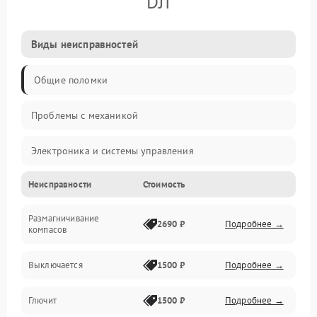
DJI
Виды неисправностей
Общие поломки
Проблемы с механикой
Электроника и системы управления
Неисправности
Стоимость
Проблемы с сигналом
Размагничивание
Двигатели и силовая установка
2690 ₽
Подробнее →
компасов
ESC и питание
Выключается
1500 ₽
Подробнее →
Камера и подвес
Глючит
1500 ₽
Подробнее →