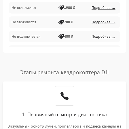
Механические повреждения
Не включается
1900 ₽
Подробнее →
Программные сбои
Не заряжается
700 ₽
Подробнее →
Связь и телеметрия
Не подключается
400 ₽
Подробнее →
Температурные и внешние факторы
Нет изображения
2300 ₽
Подробнее →
Пропеллеры
Этапы ремонта квадрокоптера DJI
Камеры
1. Первичный осмотр и диагностика
Визуальный осмотр лучей, пропеллеров и подвеса камеры на