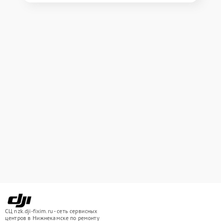
СЦ nzk.dji-fixim.ru - сеть сервисных
центров в Нижнекамске по ремонту