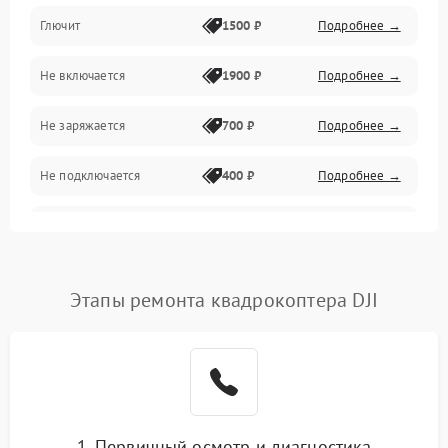
Камера и подвес
Глючит
1500 ₽
Подробнее →
Механические повреждения
Не включается
1900 ₽
Подробнее →
Программные сбои
Не заряжается
700 ₽
Подробнее →
Связь и телеметрия
Не подключается
400 ₽
Подробнее →
Температурные и внешние факторы
Нет изображения
2300 ₽
Подробнее →
Пропеллеры
Этапы ремонта квадрокоптера DJI
Камеры
1. Первичный осмотр и диагностика