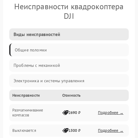
Неисправности квадрокоптера
DJI
Виды неисправностей
Общие поломки
Проблемы с механикой
Электроника и системы управления
Неисправности
Стоимость
Проблемы с сигналом
Размагничивание
Двигатели и силовая установка
2690 ₽
Подробнее →
компасов
ESC и питание
Выключается
1500 ₽
Подробнее →