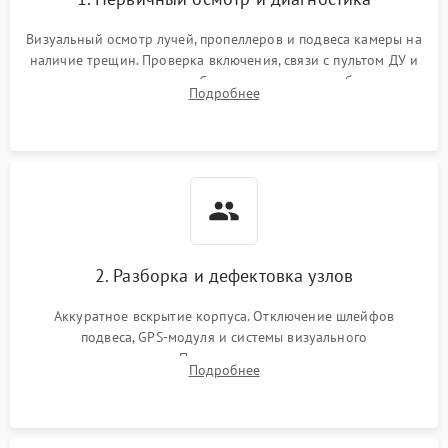
Визуальный осмотр лучей, пропеллеров и подвеса камеры на
наличие трещин. Проверка включения, связи с пультом ДУ и
передачи видеосигнала. Считывание логов ошибок через
Подробнее
полетное ПО для определения характера неисправности.
2. Разборка и дефектовка узлов
Аккуратное вскрытие корпуса. Отключение шлейфов
подвеса, GPS-модуля и системы визуального
позиционирования. Проверка полетного контроллера,
Подробнее
регуляторов оборотов (ESC) и бесколлекторных моторов на
короткое замыкание.