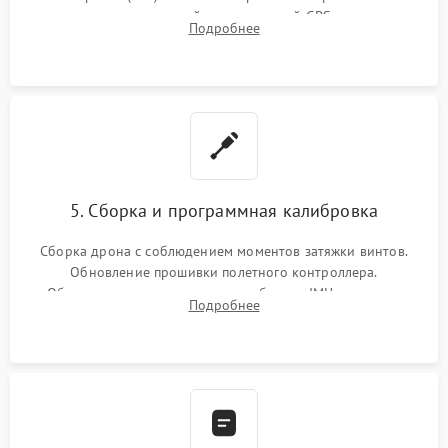
материнской плате, модулей GPS
Подробнее
5. Сборка и программная калибровка
Сборка дрона с соблюдением моментов затяжки винтов.
Обновление прошивки полетного контроллера.
Обязательная программная калибровка IMU-сенсоров,
Подробнее
компаса, датчиков позиционирования и горизонта подвеса
камеры.