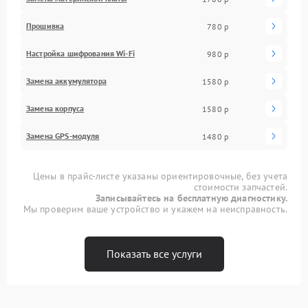
Прошивка
780 р
Настройка шифрования Wi-Fi
980 р
Замена аккумулятора
1580 р
Замена корпуса
1580 р
Замена GPS-модуля
1480 р
Цены в прайс-листе указаны ориентировочные, без учета
стоимости запчастей.
Записывайтесь на бесплатную диагностику.
Мы проверим ваше устройство и укажем на неисправность.
Показать все услуги