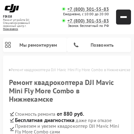
+7 (800) 301-55-83
Ежедневно, с 10:00 до 20:00
FIX-DJI
+7 (800) 301-55-83
Ремонт устройств DJI
Специализированный
Звонок бесплатный по РФ
cервисный центр г.
Нижнекамск
Мы ремонтируем
Позвонить
амске
Ремонт квадрокоптера DJI Mavic Mini Fly More Combo в Нижнекамске
Ремонт квадрокоптера DJI Mavic
Mini Fly More Combo в
Нижнекамске
от 880 руб.
Стоимость ремонта
Бесплатная диагностика
даже при отказе
Привезем и увезем квадрокоптер DJI Mavic Mini
Fly More Combo сами