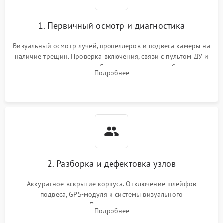
1. Первичный осмотр и диагностика
Визуальный осмотр лучей, пропеллеров и подвеса камеры на
наличие трещин. Проверка включения, связи с пультом ДУ и
передачи видеосигнала. Считывание логов ошибок через
Подробнее
полетное ПО для определения характера неисправности.
2. Разборка и дефектовка узлов
Аккуратное вскрытие корпуса. Отключение шлейфов
подвеса, GPS-модуля и системы визуального
позиционирования. Проверка полетного контроллера,
Подробнее
регуляторов оборотов (ESC) и бесколлекторных моторов на