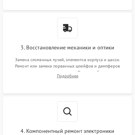
короткое замыкание.
3. Восстановление механики и оптики
Замена сломанных лучей, элементов корпуса и шасси.
Ремонт или замена порванных шлейфов и демпферов
трехосевого подвеса камеры. Очистка объектива,
Подробнее
восстановление механизма фокусировки. Установка новых
пропеллеров.
4. Компонентный ремонт электроники