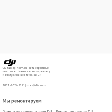
СЦ nzk.dji-fixim.ru - сеть сервисных
центров в Нижнекамске по ремонту
и обслуживанию техники DJI
2021-2026 © СЦ nzk.dji-fixim.ru
Мы ремонтируем
Ремонт квадрокоптеров DJI
Ремонт подвесов DJI