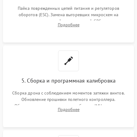
Пайка поврежденных цепей питания и регуляторов
оборотов (ESC). Замена выгоревших микросхем на
материнской плате, модулей GPS
Подробнее
5. Сборка и программная калибровка
Сборка дрона с соблюдением моментов затяжки винтов.
Обновление прошивки полетного контроллера.
Обязательная программная калибровка IMU-сенсоров,
Подробнее
компаса, датчиков позиционирования и горизонта подвеса
камеры.