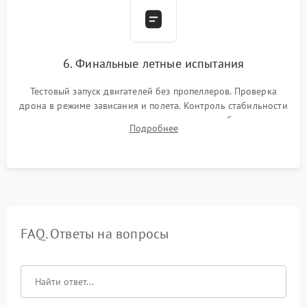
6. Финальные летные испытания
Тестовый запуск двигателей без пропеллеров. Проверка
дрона в режиме зависания и полета. Контроль стабильности
удержания точки, качества передачи видео, работы системы
Подробнее
возврата домой (RTH) и дальности радиосвязи.
FAQ. Ответы на вопросы