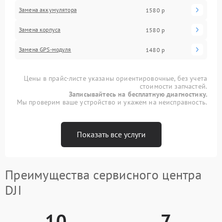
Замена аккумулятора
1580 р
Замена корпуса
1580 р
Замена GPS-модуля
1480 р
Цены в прайс-листе указаны ориентировочные, без учета
стоимости запчастей.
Записывайтесь на бесплатную диагностику.
Мы проверим ваше устройство и укажем на неисправность.
Показать все услуги
Преимущества сервисного центра
DJI
10
7