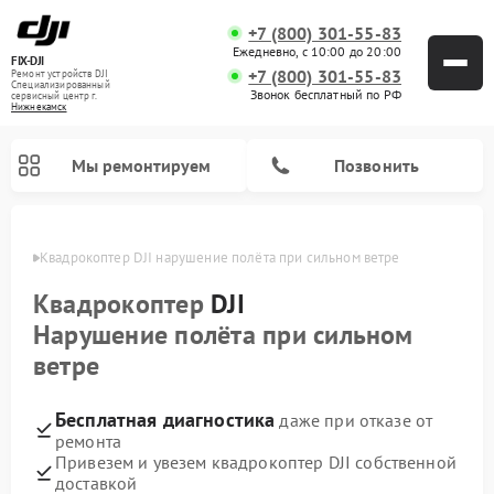
+7 (800) 301-55-83
Ежедневно, с 10:00 до 20:00
FIX-DJI
+7 (800) 301-55-83
Ремонт устройств DJI
Специализированный
Звонок бесплатный по РФ
cервисный центр г.
Нижнекамск
Мы ремонтируем
Позвонить
амске
Квадрокоптер DJI нарушение полёта при сильном ветре
Квадрокоптер
DJI
Нарушение полёта при сильном
ветре
Бесплатная диагностика
даже при отказе от
ремонта
Привезем и увезем квадрокоптер DJI собственной
доставкой