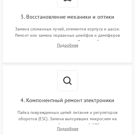
3. Восстановление механики и оптики
Замена сломанных лучей, элементов корпуса и шасси.
Ремонт или замена порванных шлейфов и демпферов
трехосевого подвеса камеры. Очистка объектива,
Подробнее
восстановление механизма фокусировки. Установка новых
пропеллеров.
4. Компонентный ремонт электроники
Пайка поврежденных цепей питания и регуляторов
оборотов (ESC). Замена выгоревших микросхем на
материнской плате, модулей GPS
Подробнее