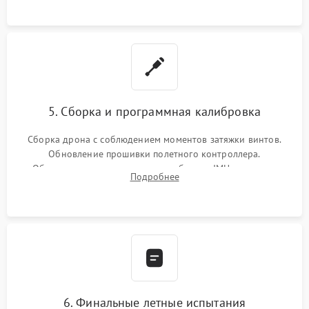
5. Сборка и программная калибровка
Сборка дрона с соблюдением моментов затяжки винтов.
Обновление прошивки полетного контроллера.
Обязательная программная калибровка IMU-сенсоров,
Подробнее
компаса, датчиков позиционирования и горизонта подвеса
камеры.
6. Финальные летные испытания