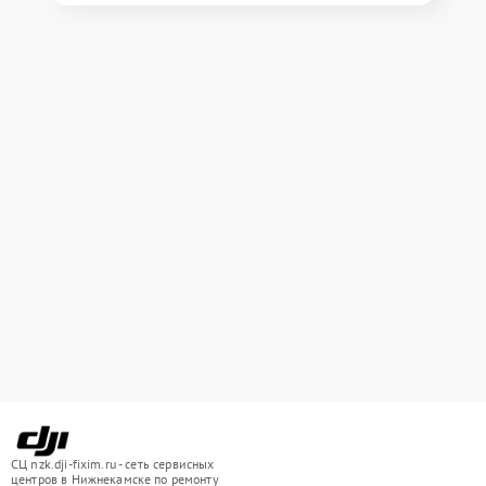
СЦ nzk.dji-fixim.ru - сеть сервисных
центров в Нижнекамске по ремонту