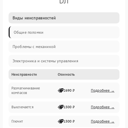
DJI
Виды неисправностей
Общие поломки
Проблемы с механикой
Электроника и системы управления
Неисправности
Стоимость
Проблемы с сигналом
Размагничивание
Двигатели и силовая установка
2690 ₽
Подробнее →
компасов
ESC и питание
Выключается
1500 ₽
Подробнее →
Камера и подвес
Глючит
1500 ₽
Подробнее →