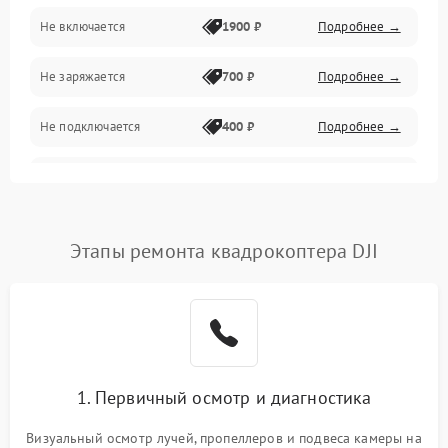
Механические повреждения
Не включается
1900 ₽
Подробнее →
Программные сбои
Не заряжается
700 ₽
Подробнее →
Связь и телеметрия
Не подключается
400 ₽
Подробнее →
Температурные и внешние факторы
Нет изображения
2300 ₽
Подробнее →
Пропеллеры
Этапы ремонта квадрокоптера DJI
Камеры
1. Первичный осмотр и диагностика
Визуальный осмотр лучей, пропеллеров и подвеса камеры на