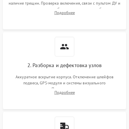
наличие трещин. Проверка включения, связи с пультом ДУ и
передачи видеосигнала. Считывание логов ошибок через
Подробнее
полетное ПО для определения характера неисправности.
2. Разборка и дефектовка узлов
Аккуратное вскрытие корпуса. Отключение шлейфов
подвеса, GPS-модуля и системы визуального
позиционирования. Проверка полетного контроллера,
Подробнее
регуляторов оборотов (ESC) и бесколлекторных моторов на
короткое замыкание.